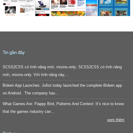
cách
Nam
vợt
sống
tại
của
hàng
Ba
người
đầu
Lan
Việt
Việt
tại
Queviet.pl
Nam
Ba
là
|
Lan
cổng
Inlook
thông
Tavip.pl
Tin gần đây
Cập
tin
là
nhật
điện
cổng
SCSS2CSS có tính năng mới, mixins-only: SCSS2CSS có tính năng
liên
tử
thông
tục
của
tin
mới, mixins-only. Với tính năng này,...
tin
người
điện
Bidwin App Launches: Jufist today launched the complete Bidwin app
tức,
Việt
tử
xu
tại
của
on Android. The company has...
hướng
Ba
hiệp
What Games Are: Flappy Bird, Patterns And Context: It’s nice to know
và
Lan
hội
chia
quần
that the games industry can...
sẻ
vợt
xem thêm
mới
của
nhất
người