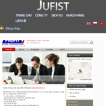
TRANG CHỦ
CÔNG TY
DỊCH VỤ
KHÁCH HÀNG
LIÊN HỆ
Đăng nhập