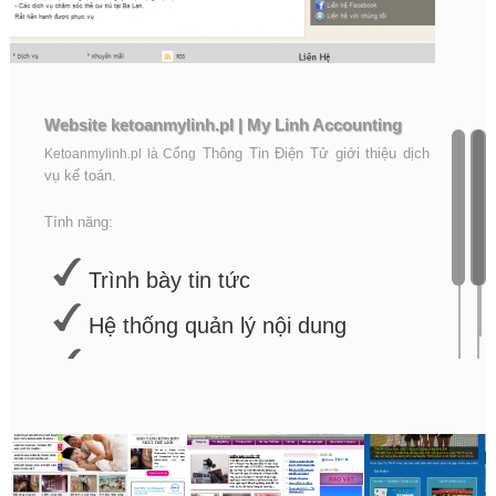
Website ketoanmylinh.pl | My Linh Accounting
Thông Tin Điện Tử giới thiệu dịch
Ketoanmylinh.pl là Cổng
vụ kế toán.
Tính năng:
Trình bày tin tức
Hệ thống quản lý nội dung
Giao diện di động thân thiện
SEO
Cộng
Hội
Hiệp
đồng
người
hội
phong
Việt
Quần