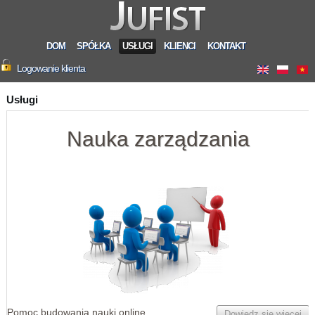
DOM
SPÓŁKA
USŁUGI
KLIENCI
KONTAKT
Logowanie klienta
Usługi
Nauka zarządzania
Pomoc budowania nauki online
Dowiedz się więcej